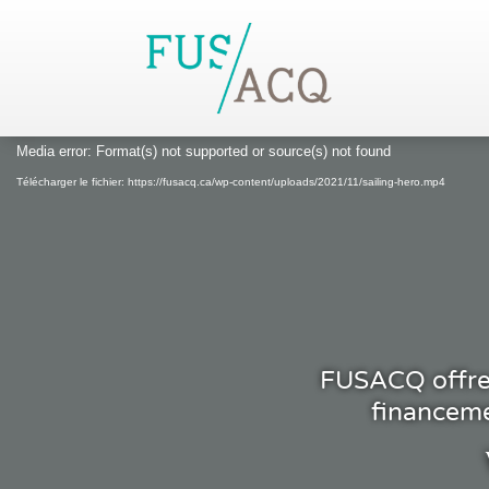
Lecteur
Media error: Format(s) not supported or source(s) not found
vidéo
Télécharger le fichier: https://fusacq.ca/wp-content/uploads/2021/11/sailing-hero.mp4
FUSACQ offre d
financeme