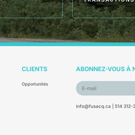
CLIENTS
ABONNEZ-VOUS À 
Opportunités
info@fusacq.ca
| 5
14 312-